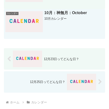
10月：神無月：October
カレンダー
10月カレンダー
12月23日ってどんな日？
12月25日ってどんな日？
ホーム
カレンダー